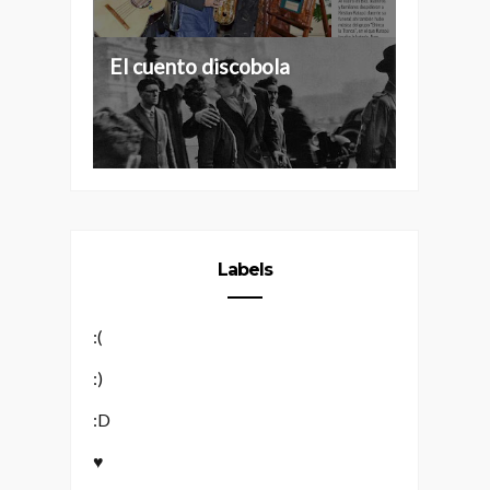
Tres grados de separación
El cuento discobola
Labels
:(
:)
:D
♥