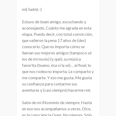
mE habló :)
Estuvo de buen amigo, escuchando y
aconsejando. Cuánto me agrada en esta
etapa. Puedo decir, con total convicción,
que valieron la pena 17 años de (des)
conocerlo. Que no importa cómo se
llaman sus mejores amigos (tampoco sé
los de mi novio) (y qué), su música
favorita (bueno, ésa sí la sé)… al final; lo
que nos rodea no importa. Le comparto y
me comparte. Y eso me gusta. Me gusta
su confianza para contarme sus
aventuras y (casi siempre) hacerme reír.
Sabe de mi iNsomnio de siempre. Hasta
en eso nos acompañamos a veces. Dice,
es la consciencia Guen. No pienses. Sólo