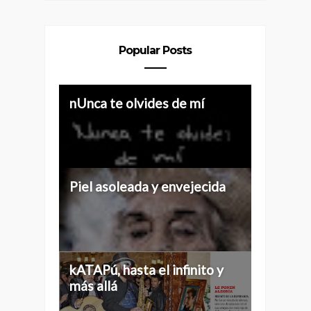
Popular Posts
Historias de 40 y más
nUnca te olvides de mí
Piel asoleada y envejecida
Historias de 40...
kATAPú, hasta el infinito y
más allá