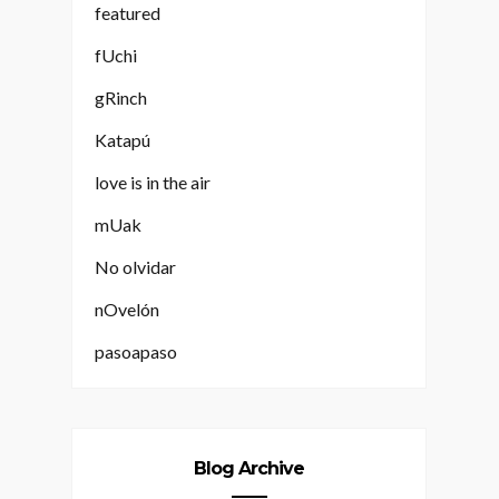
featured
fUchi
gRinch
Katapú
love is in the air
mUak
No olvidar
nOvelón
pasoapaso
Blog Archive