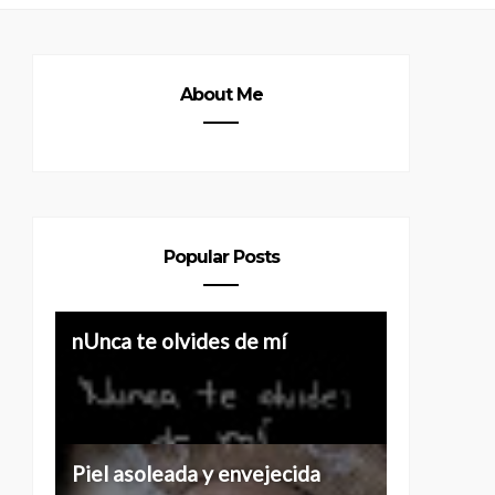
About Me
Popular Posts
Historias de 40 y más
nUnca te olvides de mí
Piel asoleada y envejecida