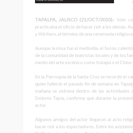
TAPALPA, JALISCO (21/OCT/2010).-
Sólo co
practicaba el oficio de hacer reír a los demás. As
y titiritero, al término de una ceremonia religio
Aunque la misa fue al mediodía, el Sol no calentó
de la comunidad de teatristas locales y de los f
medio del arte escénico como Katapú o el Chino 
En la Parroquia de la Santa Cruz se recordó el ca
quien falleció el pasado fin de semana en Tapal
mañana se estrena dentro de las actividades d
Dolores Tapia, confirma que durante la present
actor.
Algunos amigos del actor llegaron al acto relig
hacer reír a los espectadores. Entre los asiste