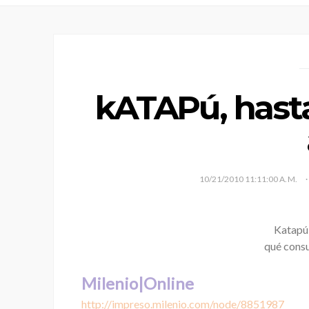
kATAPú, hasta
10/21/2010 11:11:00 A. M.
Katapú 
qué consu
Milenio|Online
http://impreso.milenio.com/node/8851987