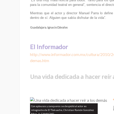
“Es una muy mala noticia para todos. Tanto para los qu
para la comunidad teatral en general”, sentencia el direct
Mientras que el actor y director Manuel Parra lo define
dentro de sí. Alguien que sabía disfrutar de la vida”.
Guadalajara. Ignacio Dávalos
El Informador
http://www.informador.com.mx/cultura/2010/24
demas.htm
Una vida dedicada a hacer reír 
Con aplausos y zanqueros se despidió al actor ex
integrante de El Tlakuache, Christian Ramón González
Mora. A. CAMACHO