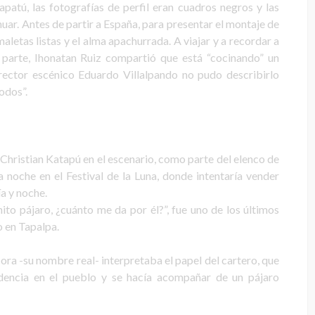
atú, las fotografías de perfil eran cuadros negros y las
nuar. Antes de partir a España, para presentar el montaje de
letas listas y el alma apachurrada. A viajar y a recordar a
u parte, Ihonatan Ruiz compartió que está “cocinando” un
rector escénico Eduardo Villalpando no pudo describirlo
odos”.
 Christian Katapú en el escenario, como parte del elenco de
 noche en el Festival de la Luna, donde intentaría vender
a y noche.
to pájaro, ¿cuánto me da por él?”, fue uno de los últimos
 en Tapalpa.
ora -su nombre real- interpretaba el papel del cartero, que
dencia en el pueblo y se hacía acompañar de un pájaro