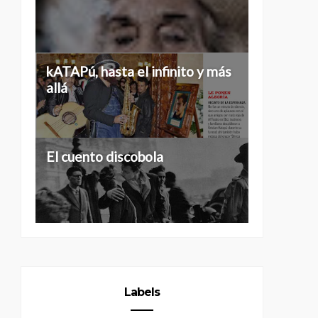
Historias de 40...
kATAPú, hasta el infinito y más
allá
Tres grados de separación
El cuento discobola
Labels