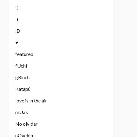
:(
:)
:D
♥
featured
fUchi
gRinch
Katapú
love is in the air
mUak
No olvidar
nOvelón