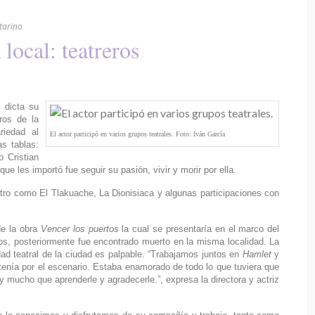
tarino
 local: teatreros
 dicta su
ros de la
riedad al
El actor participó en varios grupos teatrales. Foto: Iván García
s tablas:
 Cristian
que les importó fue seguir su pasión, vivir y morir por ella.
atro como El Tlakuache, La Dionisiaca y algunas participaciones con
de la obra
Vencer los puertos
la cual se presentaría en el marco del
os, posteriormente fue encontrado muerto en la misma localidad. La
dad teatral de la ciudad es palpable. “Trabajamos juntos en
Hamlet
y
tenía por el escenario. Estaba enamorado de todo lo que tuviera que
y mucho que aprenderle y agradecerle.”, expresa la directora y actriz