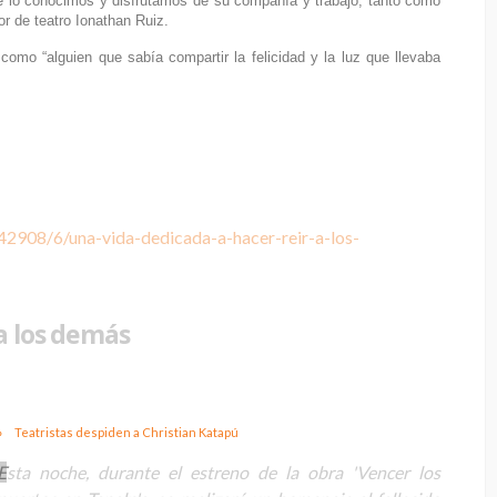
e lo conocimos y disfrutamos de su compañía y trabajo, tanto como
or de teatro Ionathan Ruiz.
 como “alguien que sabía compartir la felicidad y la luz que llevaba
2908/6/una-vida-dedicada-a-hacer-reir-a-los-
a los demás
Teatristas despiden a Christian Katapú
E
sta noche, durante el estreno de la obra 'Vencer los