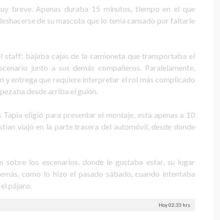
muy breve. Apenas duraba 15 minutos, tiempo en el que
 deshacerse de su mascota que lo tenía cansado por faltarle
l staff: bajaba cajas de la camioneta que transportaba el
scenario junto a sus demás compañeros. Paralelamente,
n y entrega que requiere interpretar el rol más complicado
mpezaba desde arriba el guión.
 Tapia eligió para presentar el montaje, está apenas a 10
tian viajó en la parte trasera del automóvil, desde donde
n sobre los escenarios, donde le gustaba estar, su lugar
 demás, como lo hizo el pasado sábado, cuando intentaba
el pájaro.
Hoy 02:33 hrs