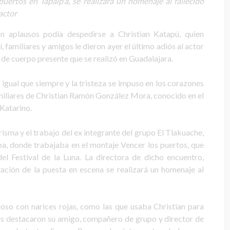
puertos en Tapalp'a, se realizará un homenaje al fallecido
actor
n aplausos podía despedirse a Christian Katapú, quien
í, familiares y amigos le dieron ayer el último adiós al actor
sa de cuerpo presente que se realizó en Guadalajara.
 igual que siempre y la tristeza se impuso en los corazones
amiliares de Christian Ramón González Mora, conocido en el
Katarino.
risma y el trabajo del ex integrante del grupo El Tlakuache,
pa, donde trabajaba en el montaje Vencer los puertos, que
el Festival de la Luna. La directora de dicho encuentro,
ación de la puesta en escena se realizará un homenaje al
ioso con narices rojas, como las que usaba Christian para
ntes destacaron su amigo, compañero de grupo y director de