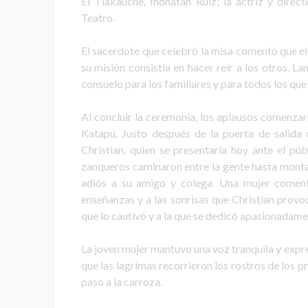
El Tlakauche, Ihonatan Ruiz; la actriz y dire
Teatro.
El sacerdote que celebró la misa comentó que el
su misión consistía en hacer reír a los otros. La
consuelo para los familiares y para todos los que
Al concluir la ceremonia, los aplausos comenzar
Katapú. Justo después de la puerta de salida
Christian, quien se presentaría hoy ante el pú
zanqueros caminaron entre la gente hasta montar
adiós a su amigo y colega. Una mujer comentó
enseñanzas y a las sonrisas que Christian provoc
que lo cautivó y a la que se dedicó apasionadame
La joven mujer mantuvo una voz tranquila y expr
que las lagrimas recorrieron los rostros de los 
paso a la carroza.