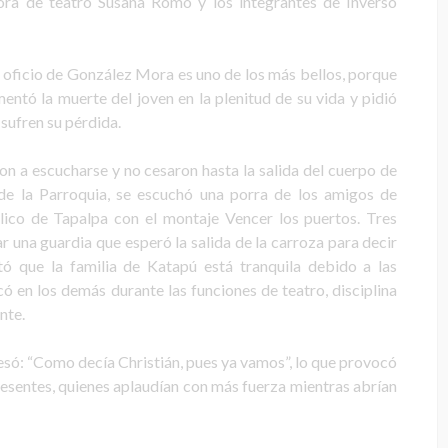
ctora de teatro Susana Romo y los integrantes de Inverso
 oficio de González Mora es uno de los más bellos, porque
mentó la muerte del joven en la plenitud de su vida y pidió
 sufren su pérdida.
on a escucharse y no cesaron hasta la salida del cuerpo de
 de la Parroquia, se escuchó una porra de los amigos de
blico de Tapalpa con el montaje Vencer los puertos. Tres
 una guardia que esperó la salida de la carroza para decir
 que la familia de Katapú está tranquila debido a las
ó en los demás durante las funciones de teatro, disciplina
nte.
esó: “Como decía Christián, pues ya vamos”, lo que provocó
presentes, quienes aplaudían con más fuerza mientras abrían