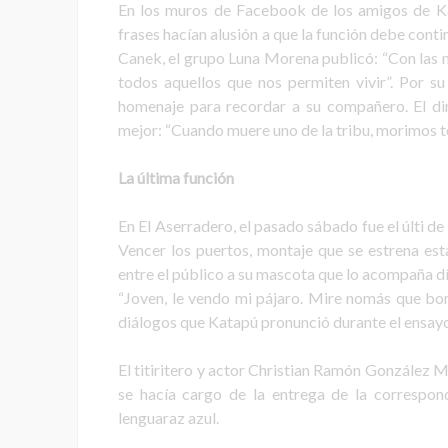
En los muros de Facebook de los amigos de Kap
frases hacían alusión a que la función debe conti
Canek, el grupo Luna Morena publicó: “Con las ma
todos aquellos que nos permiten vivir”. Por s
homenaje para recordar a su compañero. El di
mejor: “Cuando muere uno de la tribu, morimos t
La última función
En El Aserradero, el pasado sábado fue el últi de
Vencer los puertos, montaje que se estrena esta
entre el público a su mascota que lo acompaña dí
“Joven, le vendo mi pájaro. Mire nomás que boni
diálogos que Katapú pronunció durante el ensayo
El titiritero y actor Christian Ramón González M
se hacía cargo de la entrega de la correspon
lenguaraz azul.