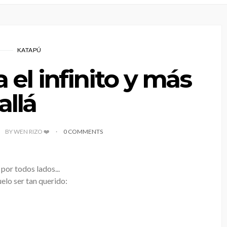
KATAPÚ
 el infinito y más
allá
BY WEN RIZO ❤️
0 COMMENTS
por todos lados...
elo ser tan querido: