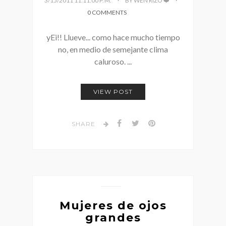
3/15/2011 11:11:00 P. M.
BY WEN RIZO ❤️
0 COMMENTS
yEi!! Llueve... como hace mucho tiempo
no, en medio de semejante clima
caluroso. ...
VIEW POST
SHARE
Mujeres de ojos
grandes