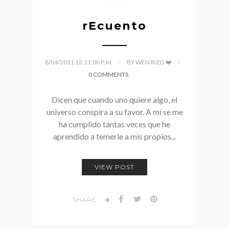
rEcuento
8/04/2011 12:11:00 P. M.
BY WEN RIZO ❤️
0 COMMENTS
Dicen que cuando uno quiere algo, el
universo conspira a su favor. A mí se me
ha cumplido tantas veces que he
aprendido a temerle a mis propios...
VIEW POST
SHARE