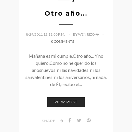
:(
Otro año...
8/29/2011 12:11:00 P. M.
BY WEN RIZO ❤️
0 COMMENTS
Mañana es mi cumple.Otro año... Y no
quiero.Como no he querido los
añosnuevos, ni las navidades, ni los
sanvalentines, ni los aniversarios, ni nada.
de Él, recibo el...
VIEW POST
SHARE