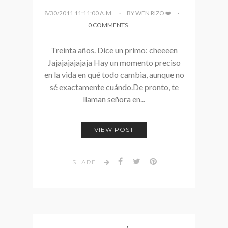
8/30/2011 11:11:00 A. M.
BY WEN RIZO ❤️
0 COMMENTS
Treinta años. Dice un primo: cheeeen
Jajajajajajaja Hay un momento preciso
en la vida en qué todo cambia, aunque no
sé exactamente cuándo.De pronto, te
llaman señora en...
VIEW POST
SHARE