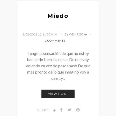
Miedo
2/02/2011 11:11:00 A. M.
BY WEN RIZO ❤️
1 COMMENTS
Tengo la sensación de que no estoy
haciendo bien las cosas.De que voy
volando en vez de pasoapaso.De que
más pronto de lo que imagino voy a
caer...y...
VIEW POST
SHARE