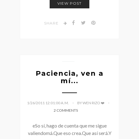
VIEW POST
SHARE
Paciencia, ven a
mí...
1/26/2011 12:01:00 A. M.
BY WEN RIZO ❤️
2 COMMENTS
eSo sí, hago de cuenta que me sigue
valiendomá.Que eso crea.Que así será.Y