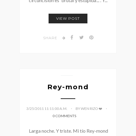
circuncisión es 'brutal y estúpida'...". Y...
VIEW POST
SHARE
Rey-mond
3/25/2011 11:11:00 A. M.
BY WEN RIZO ❤️
0 COMMENTS
Larga noche. Y triste. Mi tío Rey-mond