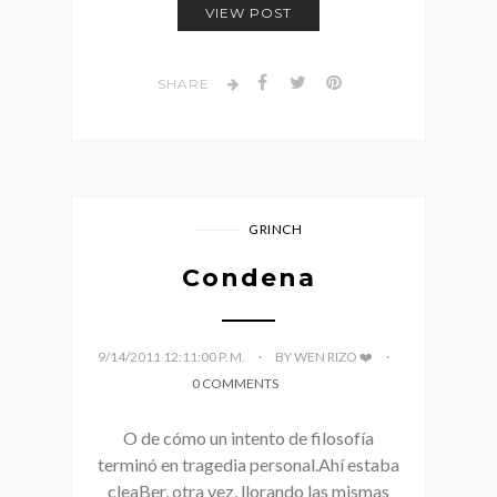
VIEW POST
SHARE
GRINCH
Condena
9/14/2011 12:11:00 P. M.
BY WEN RIZO ❤️
0 COMMENTS
O de cómo un intento de filosofía
terminó en tragedia personal.Ahí estaba
cleaBer, otra vez, llorando las mismas