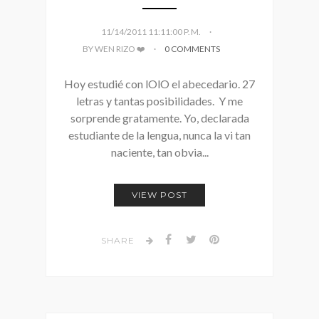
11/14/2011 11:11:00 P. M.
BY WEN RIZO ❤️
0 COMMENTS
Hoy estudié con lOlO el abecedario. 27
letras y tantas posibilidades. Y me
sorprende gratamente. Yo, declarada
estudiante de la lengua, nunca la vi tan
naciente, tan obvia...
VIEW POST
SHARE