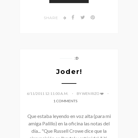
SHARE
:D
Joder!
6/11/2011 12:11:00 A. M.
BY WEN RIZO ❤️
1 COMMENTS
Que estaba leyendo en voz alta (para mi
amiga Palillo) en la oficina las notas del
día... "Que Russell Crowe dice que la