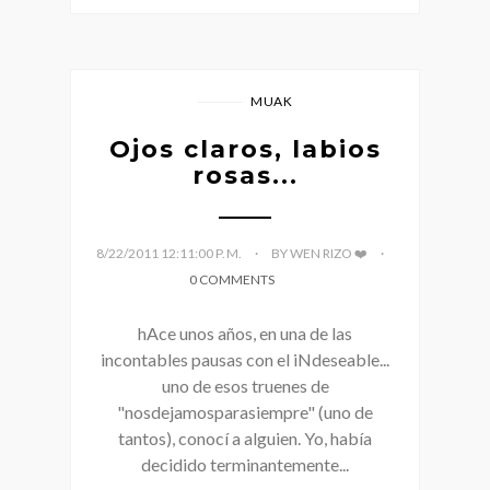
MUAK
Ojos claros, labios
rosas...
8/22/2011 12:11:00 P. M.
BY WEN RIZO ❤️
0 COMMENTS
hAce unos años, en una de las
incontables pausas con el iNdeseable...
uno de esos truenes de
"nosdejamosparasiempre" (uno de
tantos), conocí a alguien. Yo, había
decidido terminantemente...