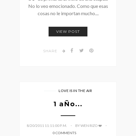
No lo veo emocionado. Como que esas
cosas no le importan mucho....
VIEW POST
SHARE
LOVE IS IN THE AIR
1 aÑo...
8/20/2011 11:11:00 P. M.
BY WEN RIZO ❤️
0 COMMENTS