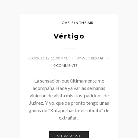
LOVE IS IN THE AIR
Vértigo
7/03/2011 12:11:00 P. M.
BY WEN RIZO ❤️
0 COMMENTS
La sensación que últimamente me
acompaña.Hace ya varias semanas
vinieron de visita mis tíos-padrinos de
Juárez. Y yo, que de pronto tengo unas
ganas de "Katapú-hasta-el-infinito" de
extrañar...
VIEW POST