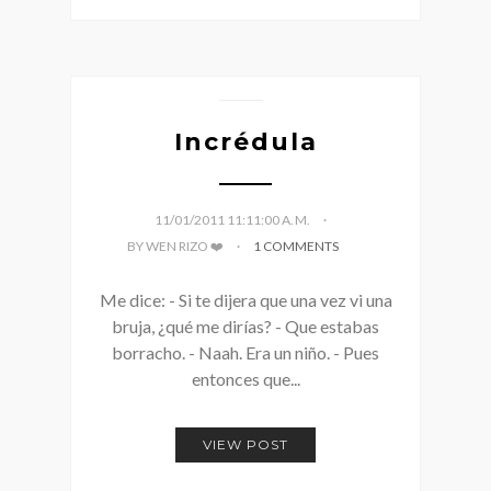
Incrédula
11/01/2011 11:11:00 A. M.
BY WEN RIZO ❤️
1 COMMENTS
Me dice: - Si te dijera que una vez vi una
bruja, ¿qué me dirías? - Que estabas
borracho. - Naah. Era un niño. - Pues
entonces que...
VIEW POST