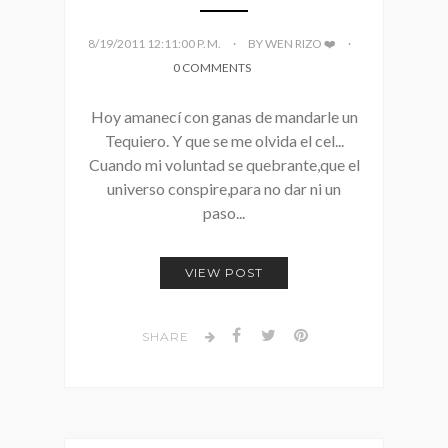
8/19/2011 12:11:00 P. M.
BY WEN RIZO ❤️
0 COMMENTS
Hoy amanecí con ganas de mandarle un
Tequiero. Y que se me olvida el cel...
Cuando mi voluntad se quebrante,que el
universo conspire,para no dar ni un
paso...
VIEW POST
SHARE