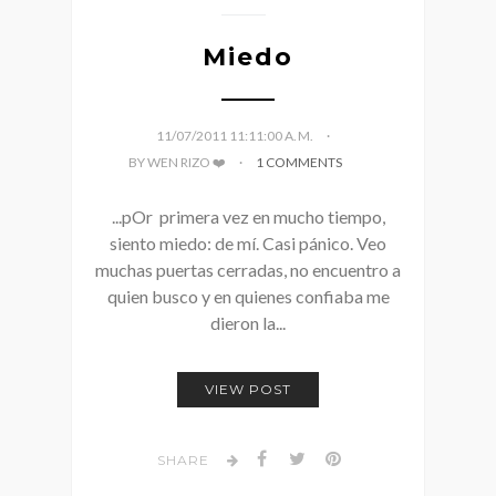
Miedo
11/07/2011 11:11:00 A. M.
BY WEN RIZO ❤️
1 COMMENTS
...pOr primera vez en mucho tiempo,
siento miedo: de mí. Casi pánico. Veo
muchas puertas cerradas, no encuentro a
quien busco y en quienes confiaba me
dieron la...
VIEW POST
SHARE