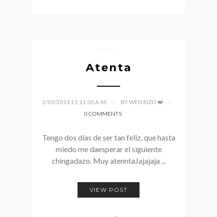
Atenta
2/01/2011 11:11:00 A. M.
BY WEN RIZO ❤️
0 COMMENTS
Tengo dos días de ser tan feliz, que hasta
miedo me daesperar el siguiente
chingadazo. Muy atenntaJajajaja ...
VIEW POST