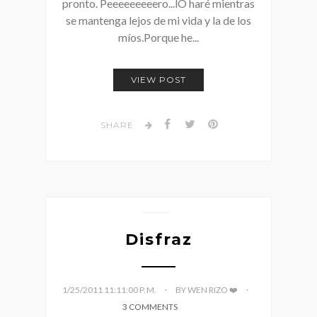
pronto. Peeeeeeeeero...lO haré mientras
se mantenga lejos de mi vida y la de los
míos.Porque he...
VIEW POST
SHARE
Disfraz
1/25/2011 11:11:00 P. M.
BY WEN RIZO ❤️
3 COMMENTS