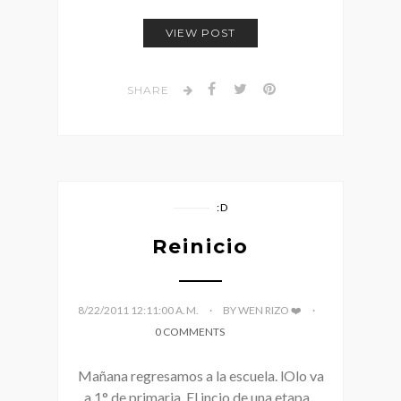
VIEW POST
SHARE
:D
Reinicio
8/22/2011 12:11:00 A. M.
BY WEN RIZO ❤️
0 COMMENTS
Mañana regresamos a la escuela. lOlo va
a 1° de primaria. El incio de una etapa...