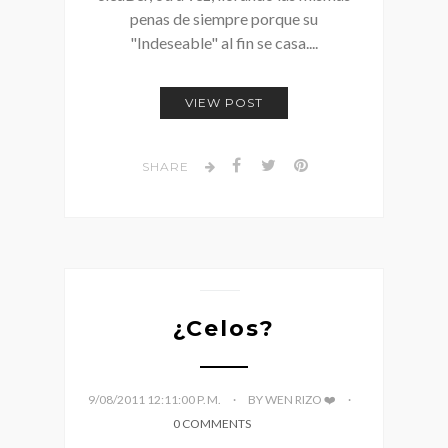
penas de siempre porque su
"Indeseable" al fin se casa....
VIEW POST
SHARE
¿Celos?
9/08/2011 12:11:00 P. M.
BY WEN RIZO ❤️
0 COMMENTS