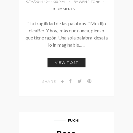
9/06/2011 12:11:00 P. M.
BY WEN RIZO ❤️
0 COMMENTS
"La fragilidad de las palabras..."Me dijo
cleaBer. Y hoy, más que nunca, pienso
que tiene razón. Una sola palabra, desata
lo inimaginable... ...
VIEW POST
SHARE
FUCHI