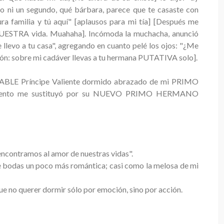
o ni un segundo, qué bárbara, parece que te casaste con
ura familia y tú aquí" [aplausos para mi tía] [Después me
 NUESTRA vida. Muahaha]. Incómoda la muchacha, anunció
 llevo a tu casa", agregando en cuanto pelé los ojos: "¿Me
ión: sobre mi cadáver llevas a tu hermana PUTATIVA solo].
ABLE Príncipe Valiente dormido abrazado de mi PRIMO
ento me sustituyó por su NUEVO PRIMO HERMANO
encontramos al amor de nuestras vidas".
e bodas un poco más romántica; casi como la melosa de mi
que no querer dormir sólo por emoción, sino por acción.