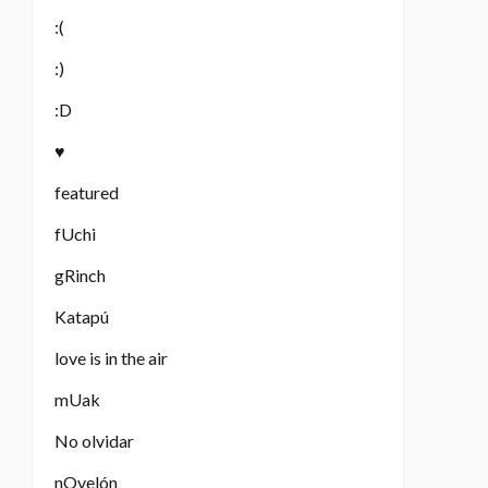
:(
:)
:D
♥
featured
fUchi
gRinch
Katapú
love is in the air
mUak
No olvidar
nOvelón