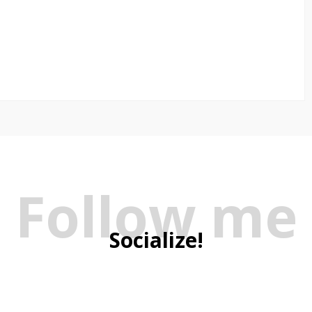
Follow me
Socialize!