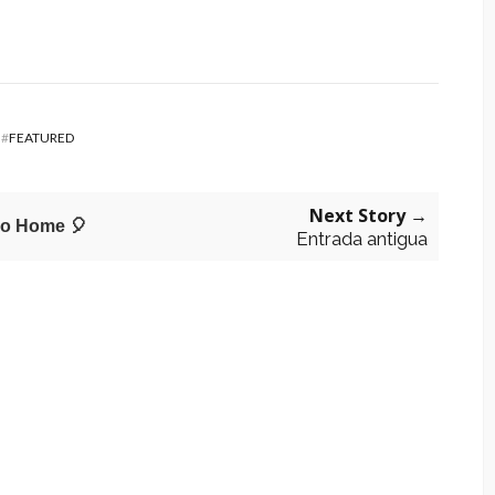
#
FEATURED
Next Story →
o Home 🎈
Entrada antigua