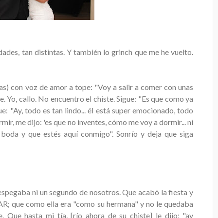
des, tan distintas. Y también lo grinch que me he vuelto.
s) con voz de amor a tope: "Voy a salir a comer con unas
 Yo, callo. No encuentro el chiste. Sigue: "Es que como ya
e: "Ay, todo es tan lindo... él está super emocionado, todo
rmir, me dijo: 'es que no inventes, cómo me voy a dormir... ni
 boda y que estés aquí conmigo". Sonrío y deja que siga
espegaba ni un segundo de nosotros. Que acabó la fiesta y
AR; que como ella era "como su hermana" y no le quedaba
. Que hasta mi tía, [río ahora de su chiste] le dijo: "ay