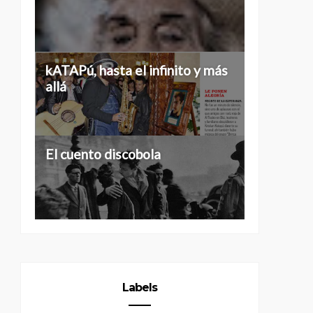
Historias de 40...
kATAPú, hasta el infinito y más
allá
Tres grados de separación
El cuento discobola
Labels