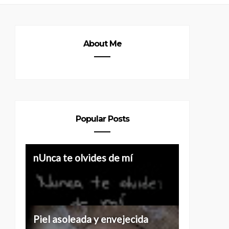
About Me
Popular Posts
Historias de 40 y más
nUnca te olvides de mí
Piel asoleada y envejecida