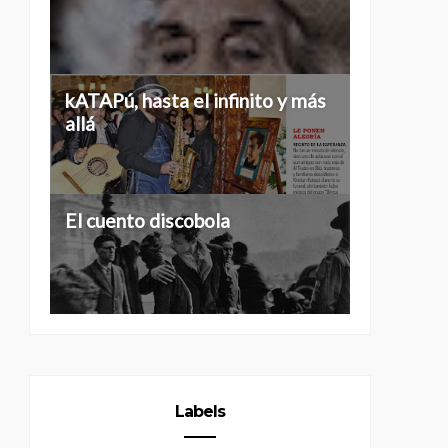
Historias de 40...
kATAPú, hasta el infinito y más
allá
Tres grados de separación
El cuento discobola
Labels