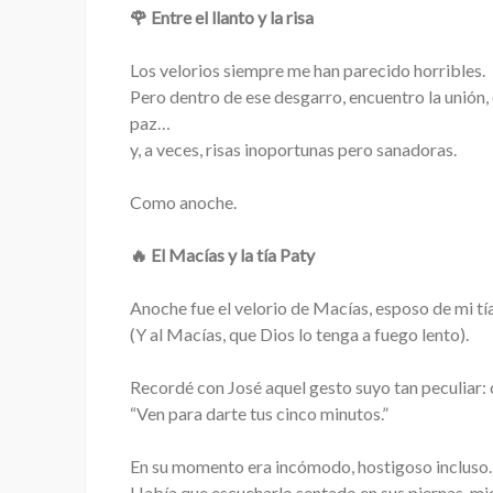
🌹 Entre el llanto y la risa
Los velorios siempre me han parecido horribles.
Pero dentro de ese desgarro, encuentro la unión, 
paz…
y, a veces, risas inoportunas pero sanadoras.
Como anoche.
🔥 El Macías y la tía Paty
Anoche fue el velorio de Macías, esposo de mi t
(Y al Macías, que Dios lo tenga a fuego lento).
Recordé con José aquel gesto suyo tan peculiar:
“Ven para darte tus cinco minutos.”
En su momento era incómodo, hostigoso incluso.
Había que escucharlo sentado en sus piernas, mi