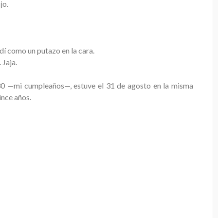
jo.
dí como un putazo en la cara.
 Jaja.
ía 30 —mi cumpleaños—, estuve el 31 de agosto en la misma
ince años.