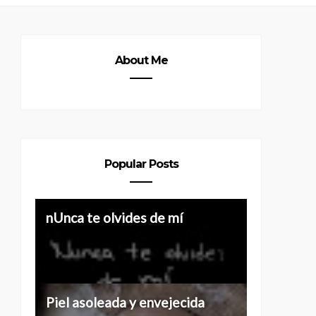
About Me
Popular Posts
Historias de 40 y más
nUnca te olvides de mí
Piel asoleada y envejecida