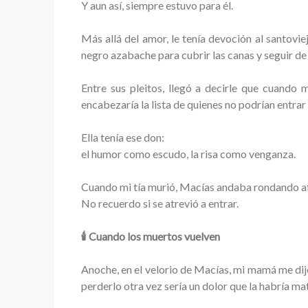
Y aun así, siempre estuvo para él.
Más allá del amor, le tenía devoción al santovi
negro azabache para cubrir las canas y seguir de
Entre sus pleitos, llegó a decirle que cuando m
encabezaría la lista de quienes no podrían entrar 
Ella tenía ese don:
el humor como escudo, la risa como venganza.
Cuando mi tía murió, Macías andaba rondando 
No recuerdo si se atrevió a entrar.
🕯️ Cuando los muertos vuelven
Anoche, en el velorio de Macías, mi mamá me dijo
perderlo otra vez sería un dolor que la habría ma