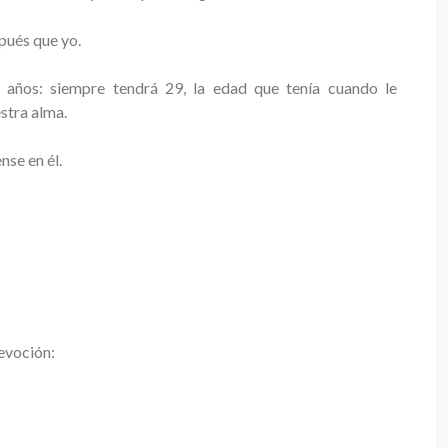
pués que yo.
años: siempre tendrá 29, la edad que tenía cuando le
stra alma.
se en él.
evoción: