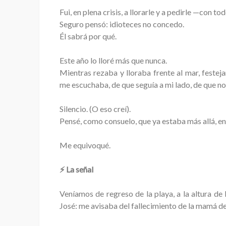
Fui, en plena crisis, a llorarle y a pedirle —con 
Seguro pensó: idioteces no concedo.
Él sabrá por qué.
Este año lo lloré más que nunca.
Mientras rezaba y lloraba frente al mar, feste
me escuchaba, de que seguía a mi lado, de que no
Silencio. (O eso creí).
Pensé, como consuelo, que ya estaba más allá, en
Me equivoqué.
⚡ La señal
Veníamos de regreso de la playa, a la altura de 
José: me avisaba del fallecimiento de la mamá d