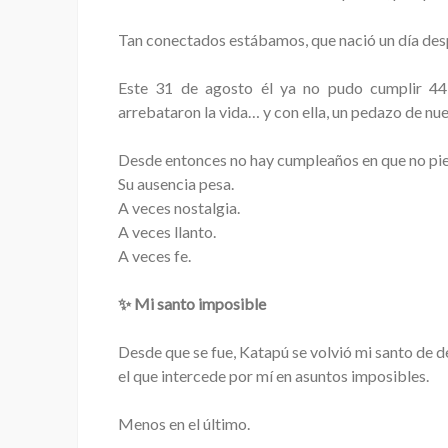
Tan conectados estábamos, que nació un día des
Este 31 de agosto él ya no pudo cumplir 44 
arrebataron la vida… y con ella, un pedazo de nue
Desde entonces no hay cumpleaños en que no pien
Su ausencia pesa.
A veces nostalgia.
A veces llanto.
A veces fe.
✨ Mi santo imposible
Desde que se fue, Katapú se volvió mi santo de d
el que intercede por mí en asuntos imposibles.
Menos en el último.