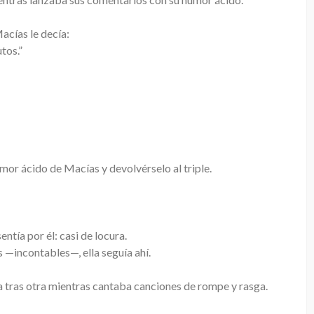
acías le decía:
tos.”
or ácido de Macías y devolvérselo al triple.
ntía por él: casi de locura.
es —incontables—, ella seguía ahí.
a tras otra mientras cantaba canciones de rompe y rasga.