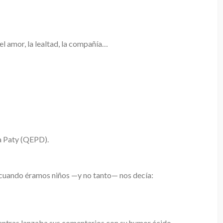
el amor, la lealtad, la compañía…
ía Paty (QEPD).
 cuando éramos niños —y no tanto— nos decía:
entras lanzaba sus comentarios con su humor ácido.