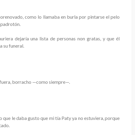
ejorenovado, como lo llamaba en burla por pintarse el pelo
 padrotón.
uriera dejaría una lista de personas non gratas, y que él
a su funeral.
afuera, borracho —como siempre—.
 que le daba gusto que mi tía Paty ya no estuviera, porque
tado.