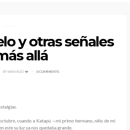
elo y otras señales
más allá
BY WEN RIZO ❤️
0 COMMENTS
stalgias.
e octubre, cuando a Katapú —mi primo hermano, niño de mi
en este su luz ya nos quedaba grande.