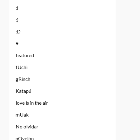
:(
:)
:D
♥
featured
fUchi
gRinch
Katapú
love is in the air
mUak
No olvidar
nOvelón