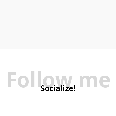
Follow me
Socialize!