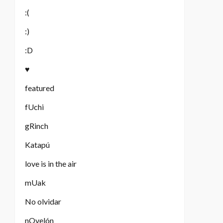
:(
:)
:D
♥
featured
fUchi
gRinch
Katapú
love is in the air
mUak
No olvidar
nOvelón