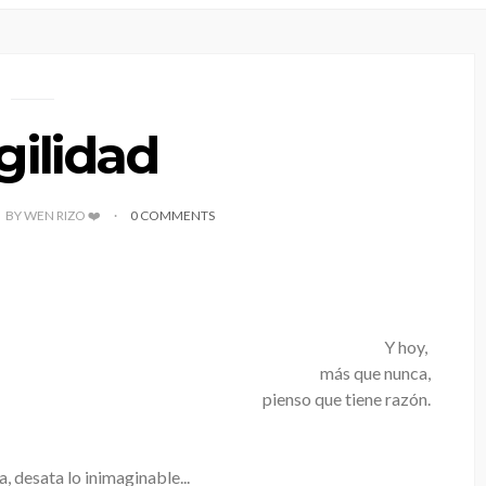
gilidad
BY WEN RIZO ❤️
0 COMMENTS
Y hoy,
más que nunca,
pienso que tiene razón.
, desata lo inimaginable...