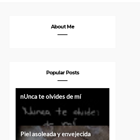
About Me
Popular Posts
Historias de 40 y más
nUnca te olvides de mí
Piel asoleada y envejecida