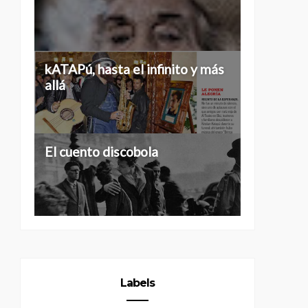
Historias de 40...
kATAPú, hasta el infinito y más
allá
Tres grados de separación
El cuento discobola
Labels