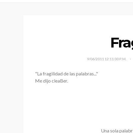
Fra
9/06/2011 12:11:00 P. M.
"La fragilidad de las palabras..."
Me dijo cleaBer.
Una sola palabra